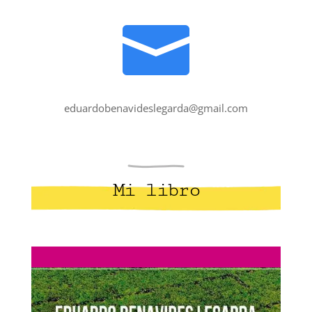

eduardobenavideslegarda@gmail.com
Mi libro