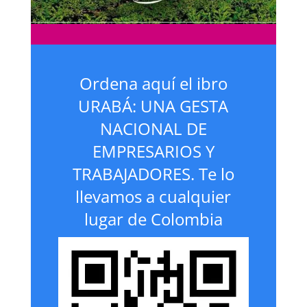
Ordena aquí el ibro
URABÁ: UNA GESTA
NACIONAL DE
EMPRESARIOS Y
TRABAJADORES. Te lo
llevamos a cualquier
lugar de Colombia