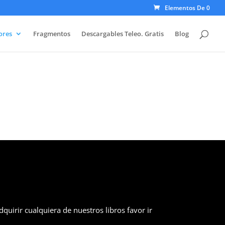
Elementos De 0
ores
Fragmentos
Descargables Teleo. Gratis
Blog
dquirir cualquiera de nuestros libros favor ir