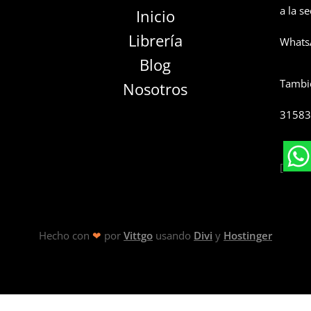
a la s
Inicio
Librería
WhatsA
Blog
Tambié
Nosotros
3158
[
Hecho con
❤
por
Vittgo
usando
Divi
y
Hostinger