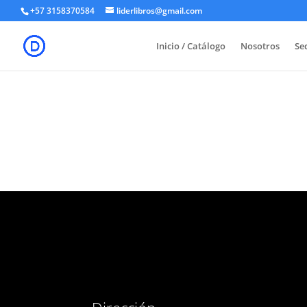
+57 3158370584
liderlibros@gmail.com
Inicio / Catálogo
Nosotros
Sed