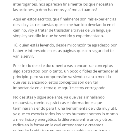
interrogantes, nos aparecen finalmente los que necesitan
las acciones, ¿cómo hacemos y cómo actuamos?
Aquí en estos escritos, que finalmente son mis experiencias
de vida y las respuestas que se me han ido develando en el
camino, voy a tratar de trasladar a través de un lenguaje
simple y sencillo lo que he sentido y experimentado.
Tú, quien estás leyendo, desde mi corazón te agradezco por
haberte interesado en estas páginas que con seguridad te
van a servir.
En el inicio de este documento vas a encontrar conceptos
algo abstractos, por lo tanto, un poco difíciles de entender al
principio, pero su comprensión va siendo clara a medida
que vas avanzando, estos conceptos son de vital
importancia en el tema que aquí te estoy entregando.
No desistas y sigue adelante, ya que vas a ir hallando
respuestas, caminos, prácticas e informaciones que
terminarán siendo para ti una herramienta de vida muy útil,
ya que en esencia todos los seres humanos somos lo mismo
a nivel físico y energético; la diferencia entre unos y otros,
radica en la forma en la cual entendemos o creemos
entender la vida (ese entender nos moldea y nos hace a