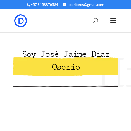
+57 3158370584
liderlibros@gmail.com
H
Soy José Jaime Díaz
Osorio