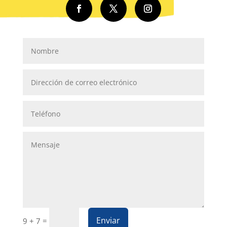
Enviar
=
9 + 7