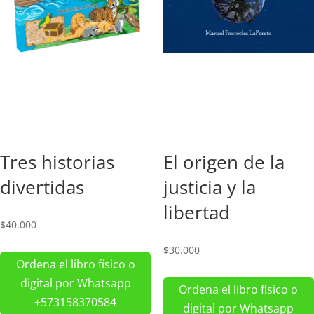
Tres historias
El origen de la
divertidas
justicia y la
libertad
$
40.000
$
30.000
Ordena el libro físico o
digital por Whatsapp
Ordena el libro físico o
+573158370584
digital por Whatsapp