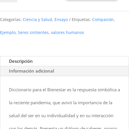
para
el
Categorías:
Ciencia y Salud
,
Ensayo
Etiquetas:
Compasión
,
bienestar
Ejemplo
,
Seres sintientes
,
valores humanos
cantidad
Descripción
Información adicional
Diccionario para el Bienestar es la respuesta simbólica a
la reciente pandemia, que avivó la importancia de la
salud del ser en su individualidad y en su interacción
con los demás. Presenta un diálogo de saberes, propio