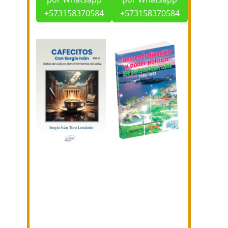
+573158370584
+573158370584