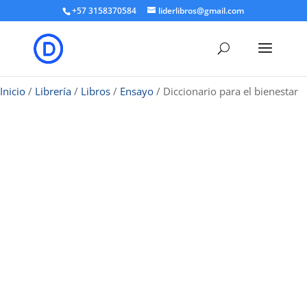
+57 3158370584
liderlibros@gmail.com
Inicio
/
Librería
/
Libros
/
Ensayo
/ Diccionario para el bienestar