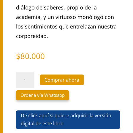
diálogo de saberes, propio de la
academia, y un virtuoso monólogo con
los sentimientos que entrelazan nuestra
corporeidad.
$
80.000
Diccionario
Comprar ahora
para
Ordena vía Whatsapp
el
Dé click aquí si quiere adquirir la versión
bienestar
digital de este libro
cantidad