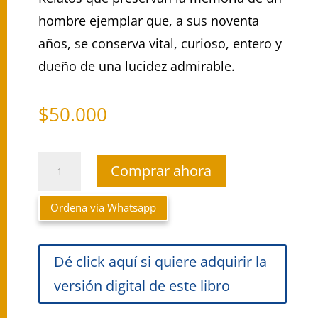
hombre ejemplar que, a sus noventa
años, se conserva vital, curioso, entero y
dueño de una lucidez admirable.
$
50.000
Memorias
Comprar ahora
de
Ordena vía Whatsapp
un
Dé click aquí si quiere adquirir la
Patriarca
versión digital de este libro
cantidad