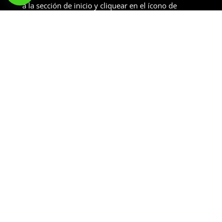
a la sección de inicio y cliquear en el ícono de
WhatsApp y hacer la solicitud respectiva.
También puedes comunicarte con nosotros por el
3158370584
[
Hecho con
❤
por
Vittgo
usando
Divi
y
Hostinger