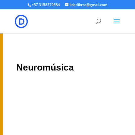
+57 3158370584
liderlibros@gmail.com
Neuromúsica