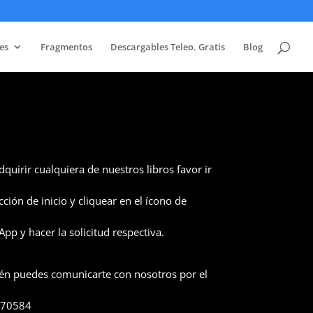
es
Fragmentos
Descargables Teleo. Gratis
Blog
dquirir cualquiera de nuestros libros favor ir
ección de inicio y cliquear en el ícono de
pp y hacer la solicitud respectiva.
n puedes comunicarte con nosotros por el
370584