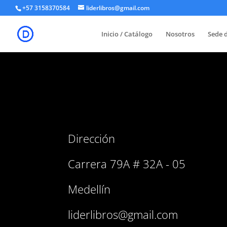
+57 3158370584
liderlibros@gmail.com
Inicio / Catálogo
Nosotros
Sede d
Dirección
Carrera 79A # 32A - 05
Medellín
liderlibros@gmail.com