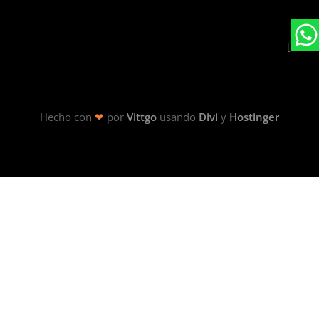
[
Hecho con
❤
por
Vittgo
usando
Divi
y
Hostinger