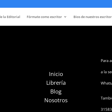
e la Editorial
Fórmate como escritor
Bios de nuestros escritor
Para a
a la s
Inicio
Librería
WhatsA
Blog
Tambié
Nosotros
3158