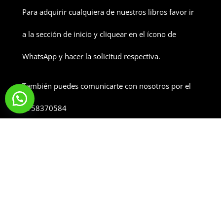
Para adquirir cualquiera de nuestros libros favor ir
a la sección de inicio y cliquear en el ícono de
WhatsApp y hacer la solicitud respectiva.
También puedes comunicarte con nosotros por el
3158370584
[
Hecho con
❤
por
Vittgo
usando
Divi
y
Hostinger