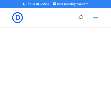
+57 3158370584
liderlibros@gmail.com