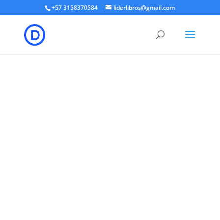
+57 3158370584
liderlibros@gmail.com