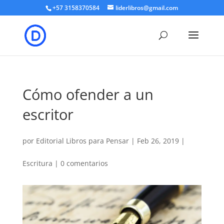
+57 3158370584
liderlibros@gmail.com
Cómo ofender a un
escritor
por
Editorial Libros para Pensar
|
Feb 26, 2019
|
Escritura
|
0 comentarios