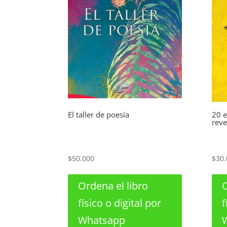
El taller de poesía
20 e
reve
$
50.000
$
30.
Ordena el libro
O
físico o digital por
f
Whatsapp