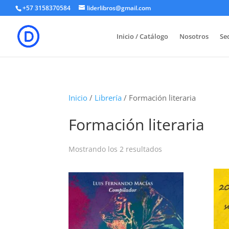
+57 3158370584
liderlibros@gmail.com
Inicio / Catálogo
Nosotros
Sed
Inicio
/
Librería
/ Formación literaria
Formación literaria
Ordenado
Mostrando los 2 resultados
por
los
últimos