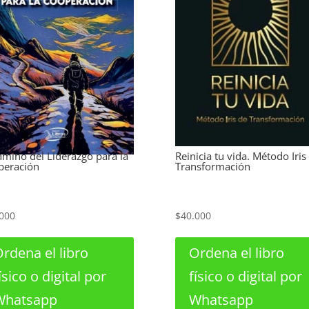
amino del Liderazgo para la
Reinicia tu vida. Método Iris
peración
Transformación
000
$
40.000
rdena el libro
Ordena el libro
ísico o digital por
físico o digital por
Whatsapp
Whatsapp