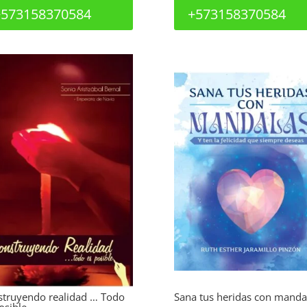
+573158370584
+573158370584
struyendo realidad … Todo
Sana tus heridas con manda