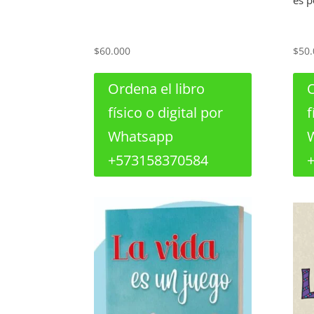
es p
$
60.000
$
50.
Ordena el libro
O
físico o digital por
f
Whatsapp
+573158370584