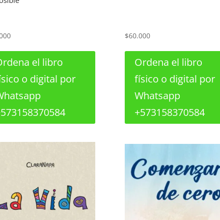
osible
000
$
60.000
rdena el libro
Ordena el libro
ísico o digital por
físico o digital por
Whatsapp
Whatsapp
+573158370584
+573158370584