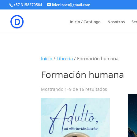
+57 3158370584
liderlibros@gmail.com
Inicio / Catálogo
Nosotros
Sed
Inicio
/
Librería
/ Formación humana
Formación humana
Ordenado
Mostrando 1–9 de 16 resultados
por
los
últimos