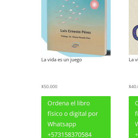
La vida es un juego
La v
$
50.000
$
40.
Ordena el libro
O
físico o digital por
f
Whatsapp
+573158370584