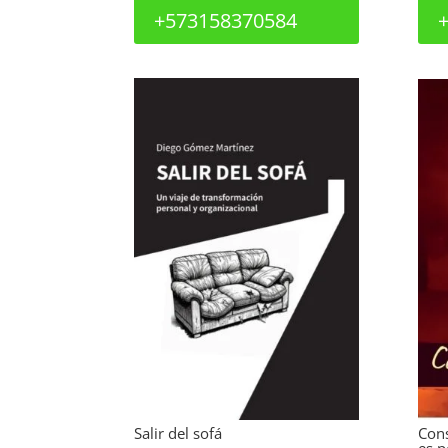
+573158370584
Salir del sofá
Con