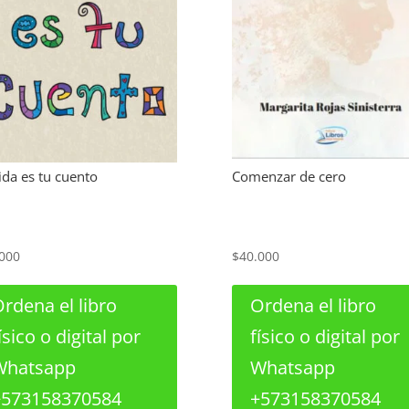
ida es tu cuento
Comenzar de cero
000
$
40.000
rdena el libro
Ordena el libro
ísico o digital por
físico o digital por
Whatsapp
Whatsapp
+573158370584
+573158370584