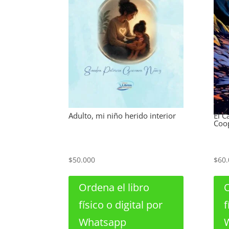
Adulto, mi niño herido interior
El C
Coo
$
50.000
$
60.
Ordena el libro
O
físico o digital por
f
Whatsapp