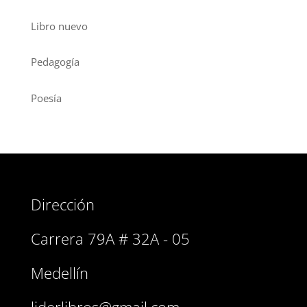
Libro nuevo
Pedagogía
Poesía
Dirección
Carrera 79A # 32A - 05
Medellín
liderlibros@gmail.com