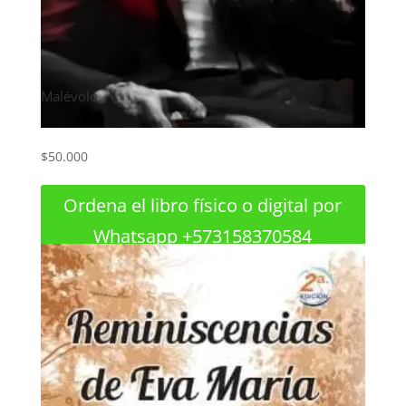
Malévolo
$
50.000
Ordena el libro físico o digital por
Whatsapp +573158370584