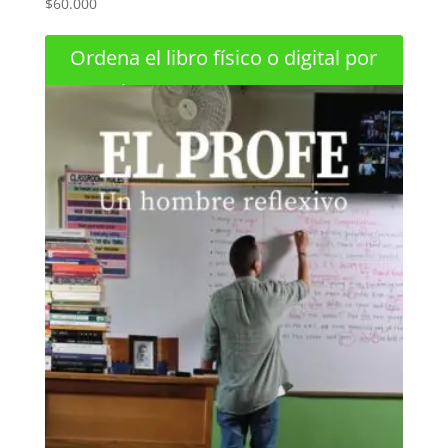
$
60.000
Ordena el libro físico o digital por
Whatsapp +573158370584