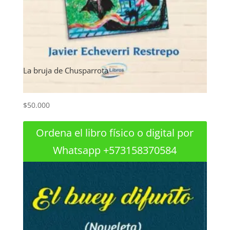
La bruja de Chusparrota
$
50.000
Ordena el libro físico o digital por
Whatsapp +573158370584