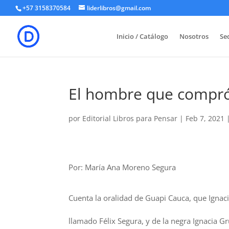
+57 3158370584
liderlibros@gmail.com
Inicio / Catálogo
Nosotros
Sed
El hombre que compró
por
Editorial Libros para Pensar
|
Feb 7, 2021
Por: María Ana Moreno Segura
Cuenta la oralidad de Guapi Cauca, que Ignac
llamado Félix Segura, y de la negra Ignacia G