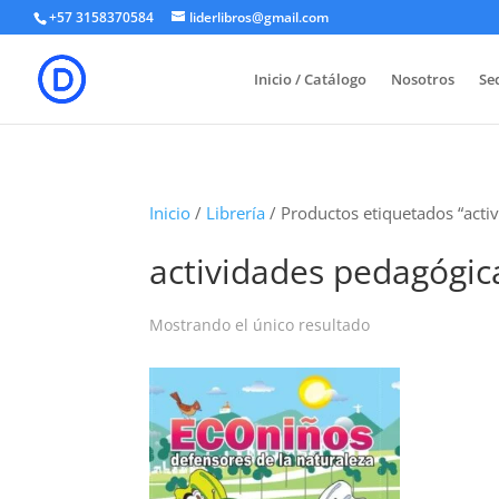
+57 3158370584
liderlibros@gmail.com
Inicio / Catálogo
Nosotros
Sed
Inicio
/
Librería
/ Productos etiquetados “acti
actividades pedagógic
Mostrando el único resultado