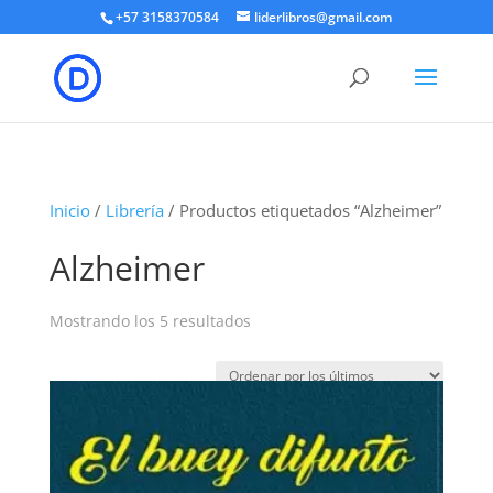
+57 3158370584
liderlibros@gmail.com
Inicio
/
Librería
/ Productos etiquetados “Alzheimer”
Alzheimer
Ordenado
Mostrando los 5 resultados
por
los
últimos