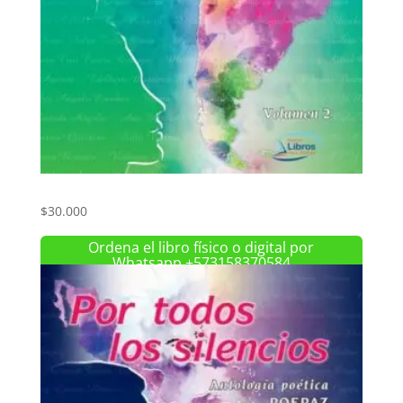
Por todos los silencios. Volumen 2
$
30.000
Ordena el libro físico o digital por
Whatsapp +573158370584