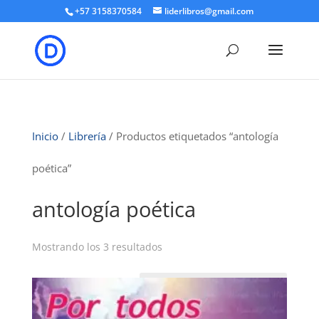
+57 3158370584
liderlibros@gmail.com
Inicio
/
Librería
/ Productos etiquetados “antología
poética”
antología poética
Ordenado
Mostrando los 3 resultados
por
los