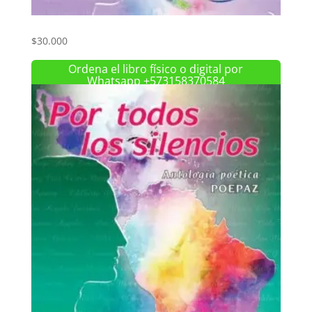
$
30.000
Ordena el libro físico o digital por
Whatsapp +573158370584