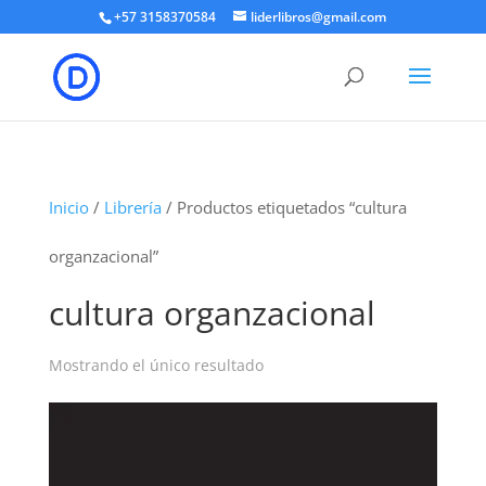
+57 3158370584
liderlibros@gmail.com
Inicio
/
Librería
/ Productos etiquetados “cultura
organzacional”
cultura organzacional
Mostrando el único resultado