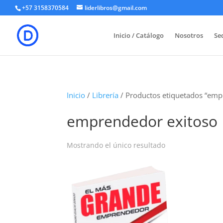
+57 3158370584
liderlibros@gmail.com
Inicio / Catálogo
Nosotros
Sed
Inicio
/
Librería
/ Productos etiquetados “emp
emprendedor exitoso
Mostrando el único resultado