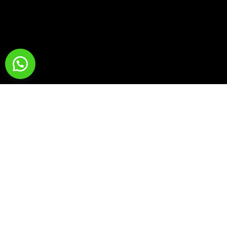
Para adquirir cualquiera de nuestros libros favor ir
a la sección de inicio y cliquear en el ícono de
WhatsApp y hacer la solicitud respectiva.