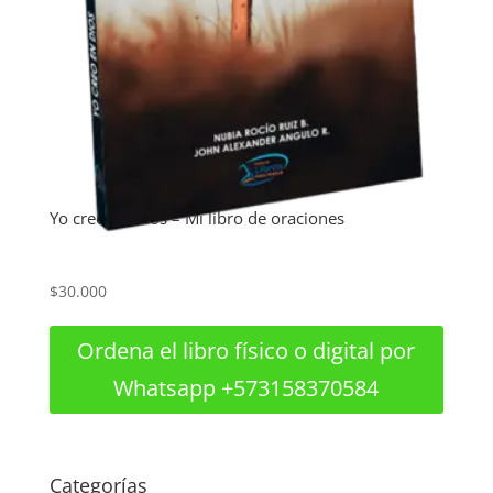
Yo creo en Dios – Mi libro de oraciones
$
30.000
Ordena el libro físico o digital por
Whatsapp +573158370584
Categorías