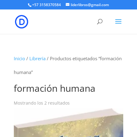
+57 3158370584
liderlibros@gmail.com
Inicio
/
Librería
/ Productos etiquetados “formación
humana”
formación humana
Ordenado
Mostrando los 2 resultados
por
los