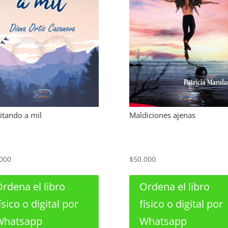
itando a mil
Maldiciones ajenas
000
$
50.000
rdena el libro
Ordena el libro
ísico o digital por
físico o digital por
Whatsapp
Whatsapp