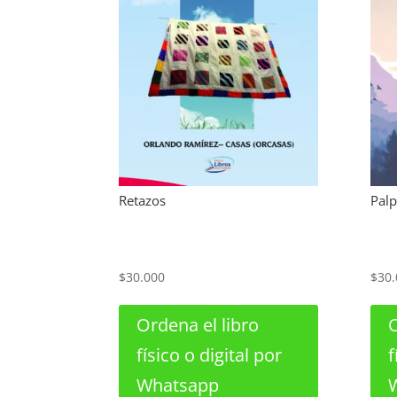
Retazos
Palp
$
30.000
$
30.
Ordena el libro
O
físico o digital por
f
Whatsapp