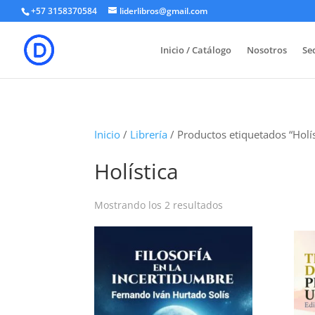
+57 3158370584
liderlibros@gmail.com
Inicio / Catálogo
Nosotros
Sed
Inicio
/
Librería
/ Productos etiquetados “Holís
Holística
Ordenado
Mostrando los 2 resultados
por
los
últimos