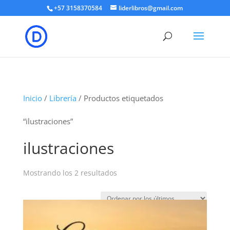
+57 3158370584
liderlibros@gmail.com
Inicio
/
Librería
/ Productos etiquetados
“ilustraciones”
ilustraciones
Ordenado
Mostrando los 2 resultados
por
los