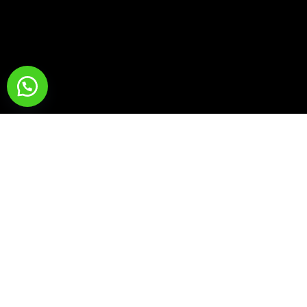
Para adquirir cualquiera de nuestros libros favor ir
a la sección de inicio y cliquear en el ícono de
WhatsApp y hacer la solicitud respectiva.