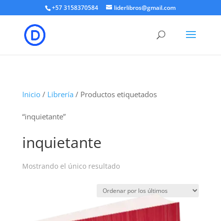
+57 3158370584
liderlibros@gmail.com
Inicio
/
Librería
/ Productos etiquetados
“inquietante”
inquietante
Mostrando el único resultado