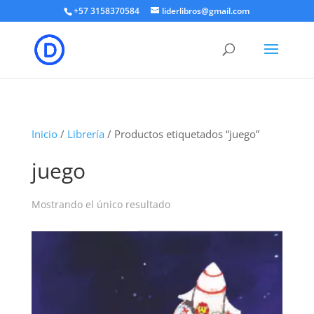
+57 3158370584
liderlibros@gmail.com
Inicio
/
Librería
/ Productos etiquetados “juego”
juego
Mostrando el único resultado