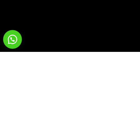
Para adquirir cualquiera de nuestros libros favor ir
a la sección de inicio y cliquear en el ícono de
WhatsApp y hacer la solicitud respectiva.