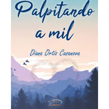
últimos
Palpitando a mil