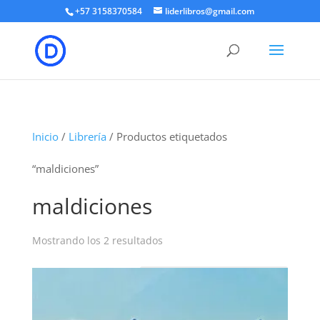
+57 3158370584
liderlibros@gmail.com
Inicio
/
Librería
/ Productos etiquetados
“maldiciones”
maldiciones
Ordenado
Mostrando los 2 resultados
por
los