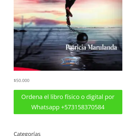
Maldiciones ajenas
$
50.000
Ordena el libro físico o digital por
Whatsapp +573158370584
Categorías