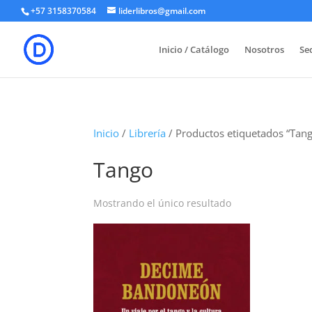
+57 3158370584
liderlibros@gmail.com
Inicio / Catálogo
Nosotros
Sed
Inicio
/
Librería
/ Productos etiquetados “Tan
Tango
Mostrando el único resultado