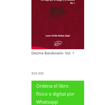
Decime Bandoneón. Vol. 1
$
50.000
Ordena el libro
físico o digital por
Whatsapp