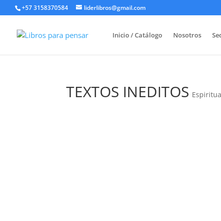
+57 3158370584
liderlibros@gmail.com
Inicio / Catálogo
Nosotros
Sed
TEXTOS INEDITOS
Espiritu