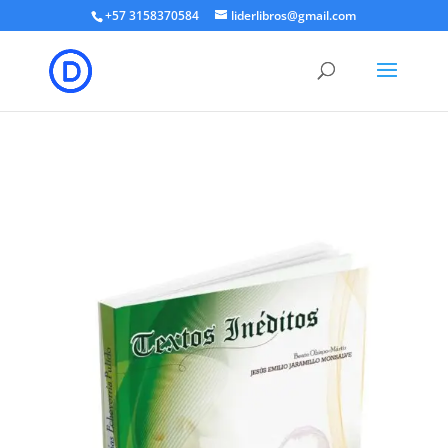
+57 3158370584
liderlibros@gmail.com