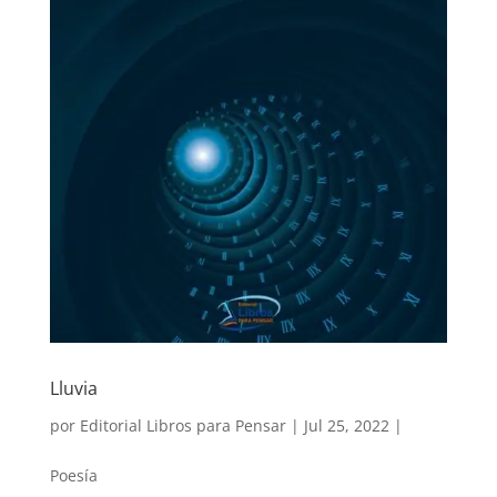
Lluvia
por
Editorial Libros para Pensar
|
Jul 25, 2022
|
Poesía