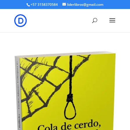
+57 3158370584
liderlibros@gmail.com